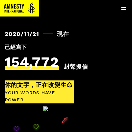
Amnesty
International
寄件匣
現在
2020/11/21
收件匣
已經寫下
154,772
相關連結
封聲援信
個案介紹
你的文字，正在改變生命
捐款捍衛人權
YOUR WORDS HAVE
POWER
台灣分會官網